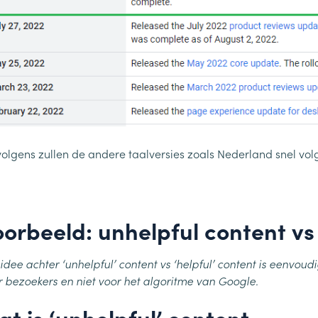
volgens zullen de andere taalversies zoals Nederland snel vol
oorbeeld: unhelpful content vs
 idee achter ‘unhelpful’ content vs ‘helpful’ content is eenvou
r bezoekers en niet voor het algoritme van Google.
at is ‘unhelpful’ content