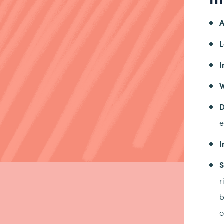
I
W
D
e
S
r
b
o