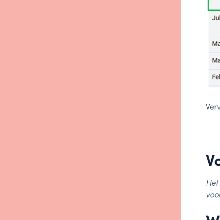
Ver
V
Het
voo
W