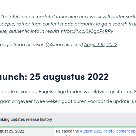
 “helpful content update” launching next week will better surf
people, rather than content made primarily to gain search traff
ue, authentic info in results
https://t.co/LlCqoP4RPy
oogle SearchLiaison (@searchliaison)
August 18, 2022
aunch: 25 augustus 2022
update is voor de Engelstalige landen wereldwijd gestart op 
 gaat ongeveer twee weken gaat duren voordat de update is u