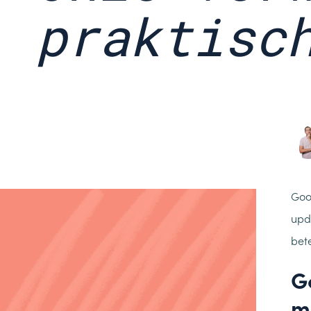
praktisc
Goo
upd
bet
G
m