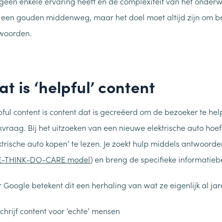
 geen enkele ervaring heeft en de complexiteit van het onderwe
 een gouden middenweg, maar het doel moet altijd zijn om bez
woorden.
t is ‘helpful’ content
pful content is content dat is gecreëerd om de bezoeker te h
kvraag. Bij het uitzoeken van een nieuwe elektrische auto hoe
ektrische auto kopen’ te lezen. Je zoekt hulp middels antwoord
E-THINK-DO-CARE model
) en breng de specifieke informatieb
r Google betekent dit een herhaling van wat ze eigenlijk al ja
chrijf content voor ‘echte’ mensen