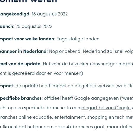
Aangekondigd
: 18 augustus 2022
Launch
: 25 augustus 2022
mpact voor welke landen
: Engelstalige landen
anneer in Nederland
: Nog onbekend. Nederland zal snel vol
oel van de update
: Het voor de bezoeker eenvoudiger maken
cht is gecreëerd door en voor mensen)
Impact
: de update heeft impact op de gehele website (websit
pecifieke branches
: officieel heeft Google aangegeven (
twee
icht op een specifieke branche. In een
blogartikel van Google
ranches online educatie, entertainment, shopping en tech met
ntkracht dat het puur om deze 4x branches gaat, maar dat het