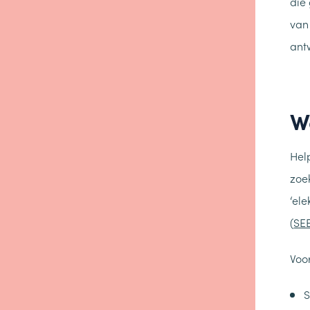
die
van
ant
Wa
Hel
zoe
‘el
(
SE
Voo
S