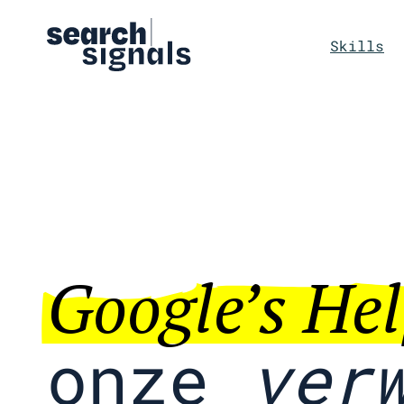
Logo Search Signals
Skills
Google’s He
onze
ver