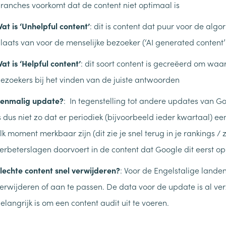
ranches voorkomt dat de content niet optimaal is
at is ‘Unhelpful content’
: dit is content dat puur voor de alg
laats van voor de menselijke bezoeker (‘AI generated content’
at is ‘Helpful content’
: dit soort content is gecreëerd om waa
ezoekers bij het vinden van de juiste antwoorden
enmalig update?
: In tegenstelling tot andere updates van G
s dus niet zo dat er periodiek (bijvoorbeeld ieder kwartaal) e
lk moment merkbaar zijn (dit zie je snel terug in je rankings / 
erbeterslagen doorvoert in de content dat Google dit eerst 
lechte content snel verwijderen?
: Voor de Engelstalige landen 
erwijderen of aan te passen. De data voor de update is al ver
elangrijk is om een content audit uit te voeren.