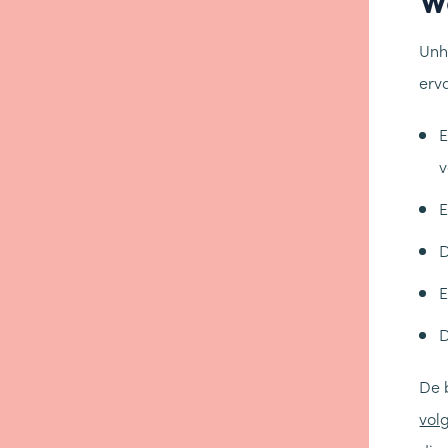
Unh
erv
E
v
E
D
E
D
De 
vol