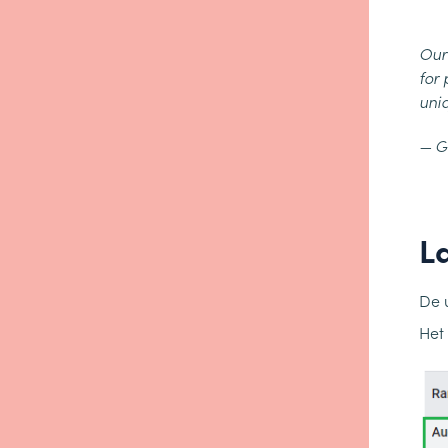
Our
for 
uniq
— G
L
De 
Het