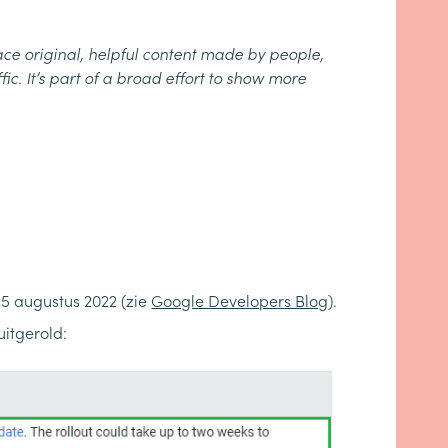
ace original, helpful content made by people,
ic. It’s part of a broad effort to show more
25 augustus 2022 (zie
Google Developers Blog
).
itgerold: