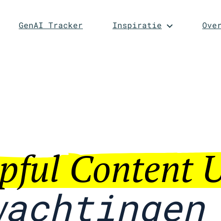
GenAI Tracker
Inspiratie
Ove
lpful Content 
wachtingen