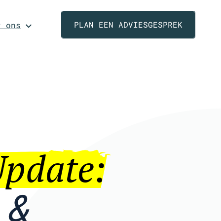
PLAN EEN ADVIESGESPREK
r ons
Update:
 &