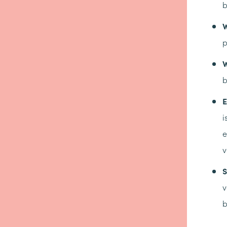
b
W
p
W
b
E
i
e
v
S
v
b