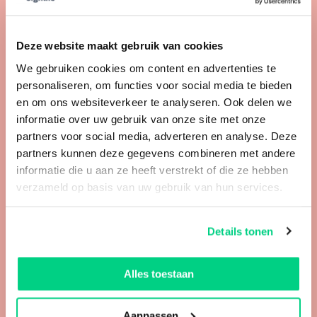
hoogst haalbare doel-CPA.
De conversies kunnen gemeten worden in
Deze website maakt gebruik van cookies
het Google Ads account
We gebruiken cookies om content en advertenties te
personaliseren, om functies voor social media te bieden
Belangrijk is dat in je Google Ads account de
en om ons websiteverkeer te analyseren. Ook delen we
informatie over uw gebruik van onze site met onze
conversiemetingen worden ingericht. Het doel
partners voor social media, adverteren en analyse. Deze
moet goed gemeten kunnen worden, zodat
partners kunnen deze gegevens combineren met andere
informatie die u aan ze heeft verstrekt of die ze hebben
Google op de juiste manier de biedingen kan
verzameld op basis van uw gebruik van hun services.
doen.
Details tonen
Een aantal praktische
tips voor je aan de slag
Alles toestaan
gaat
Aanpassen