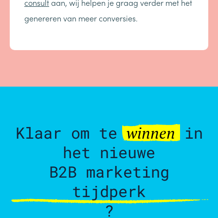
consult
aan, wij helpen je graag verder met het
genereren van meer conversies.
Klaar om te
in
winnen
het nieuwe
B2B marketing
tijdperk
?