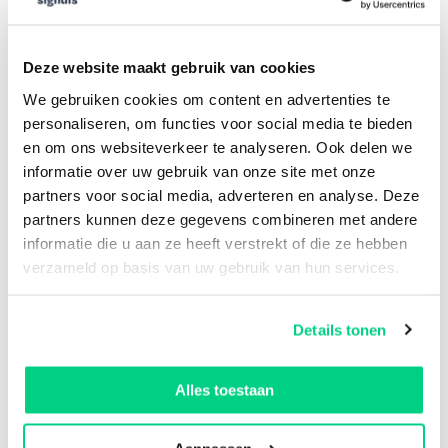
Open Spotify
De gereedschappen waar ik dol op ben:
Deze website maakt gebruik van cookies
We gebruiken cookies om content en advertenties te
Content strategy
personaliseren, om functies voor social media te bieden
en om ons websiteverkeer te analyseren. Ook delen we
Claude Code
informatie over uw gebruik van onze site met onze
partners voor social media, adverteren en analyse. Deze
Google Tag Manager/GA4/GSC/Google Ads
partners kunnen deze gegevens combineren met andere
informatie die u aan ze heeft verstrekt of die ze hebben
LinkedIn
verzameld op basis van uw gebruik van hun services.
Mijn skills
: B2B Growth Marketing, Advertising, GTM
strategy, AI in marketing, Online visibility
Details tonen
Alles toestaan
Educatie & ervaring: