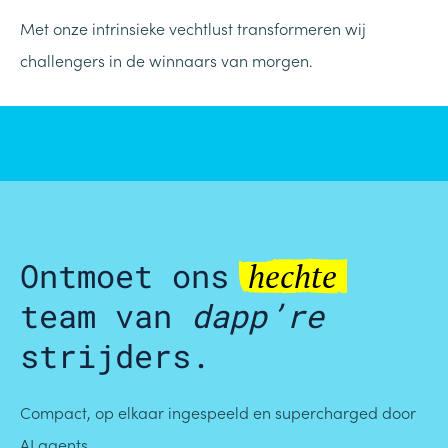
Met onze intrinsieke vechtlust transformeren wij
challengers in de winnaars van morgen.
Ontmoet ons
hechte
team van
dapp’re
strijders.
Compact, op elkaar ingespeeld en supercharged door
AI agents.