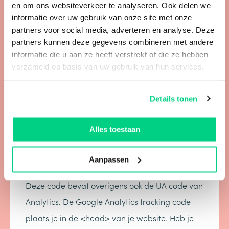
en om ons websiteverkeer te analyseren. Ook delen we
manieren installeren. Wat is het verschil precies
informatie over uw gebruik van onze site met onze
tussen deze twee trackingsmethodes?
partners voor social media, adverteren en analyse. Deze
partners kunnen deze gegevens combineren met andere
Zowel de Google Analytics tracking code als de
informatie die u aan ze heeft verstrekt of die ze hebben
Google Analytics tracking ID kun je bij ‘beheer’
verzameld op basis van uw gebruik van hun services.
vinden, zoals omschreven in bovenstaande
stappen.
Details tonen
Google Analytics tracking code:
Alles toestaan
Een Google Analytics trackings code is de code
Aanpassen
die te vinden is tussen <script> en </script>.
Deze code bevat overigens ook de UA code van
Analytics. De Google Analytics tracking code
plaats je in de <head> van je website. Heb je