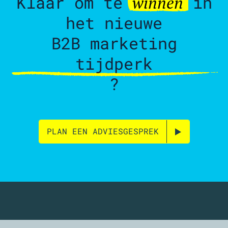
Klaar om te
in
winnen
het nieuwe
B2B marketing
tijdperk
?
PLAN EEN ADVIESGESPREK