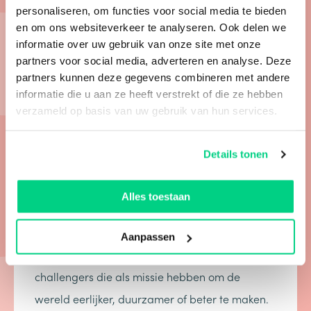
personaliseren, om functies voor social media te bieden
en om ons websiteverkeer te analyseren. Ook delen we
informatie over uw gebruik van onze site met onze
partners voor social media, adverteren en analyse. Deze
Over Search Signals
partners kunnen deze gegevens combineren met andere
informatie die u aan ze heeft verstrekt of die ze hebben
verzameld op basis van uw gebruik van hun services.
Met onze intrinsieke vechtlust transformeren wij
challengers in de winnaars van morgen. Wij
Details tonen
geloven namelijk dat marketingbureaus een
belangrijke bijdrage aan een eerlijkere wereld
Alles toestaan
kunnen leveren. Door CO2 neutraal te opereren
en sturen op impact- in plaats van
Aanpassen
winstmaximalisatie. Door te knokken voor
challengers die als missie hebben om de
wereld eerlijker, duurzamer of beter te maken.