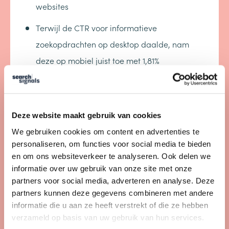
websites
Terwijl de CTR voor informatieve
zoekopdrachten op desktop daalde, nam
deze op mobiel juist toe met 1,81%
Bovenstaande recente databronnen geven een
beeld van de impact.
Deze website maakt gebruik van cookies
Impact van AIO’s in
We gebruiken cookies om content en advertenties te
personaliseren, om functies voor social media te bieden
Google zoeklandschap
en om ons websiteverkeer te analyseren. Ook delen we
voor B2B bedrijven
informatie over uw gebruik van onze site met onze
partners voor social media, adverteren en analyse. Deze
partners kunnen deze gegevens combineren met andere
Veel B2B bedrijven focussen qua content en
informatie die u aan ze heeft verstrekt of die ze hebben
communicatie te veel op de specifieke
verzameld op basis van uw gebruik van hun services.