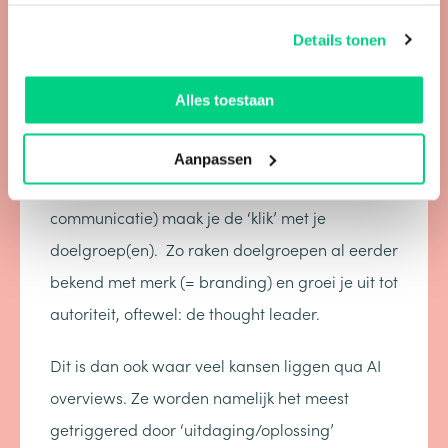
producten of diensten (inside-out
communicatie), maar vergeten de (hulp)vragen
Details tonen
te beantwoorden. Denk bij ‘hulp gerelateerde’
content aan antwoorden op veelgestelde
Alles toestaan
vragen, oplossingen, problemen en meer.
Aanpassen
Door je klanten centraal te stellen (inside-out
communicatie) maak je de ‘klik’ met je
doelgroep(en). Zo raken doelgroepen al eerder
bekend met merk (= branding) en groei je uit tot
autoriteit, oftewel: de thought leader.
Dit is dan ook waar veel kansen liggen qua AI
overviews. Ze worden namelijk het meest
getriggered door ‘uitdaging/oplossing’