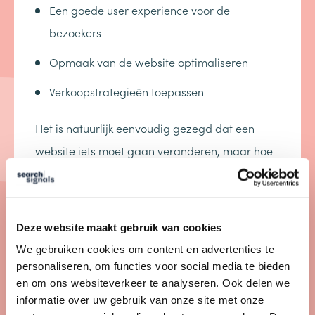
Een goede user experience voor de
bezoekers
Opmaak van de website optimaliseren
Verkoopstrategieën toepassen
Het is natuurlijk eenvoudig gezegd dat een
website iets moet gaan veranderen, maar hoe
weet je wanneer iets werkt? Dit kan door
gebruik te maken van A/B testen. Bij deze
manier van testen krijgt de ene helft van de
Deze website maakt gebruik van cookies
bezoekers versie A te zien van de website en de
We gebruiken cookies om content en advertenties te
andere helft versie B. Na een bepaalde periode
personaliseren, om functies voor social media te bieden
en om ons websiteverkeer te analyseren. Ook delen we
kan je de balans opmaken en concluderen
informatie over uw gebruik van onze site met onze
welke versie het beste converteert.