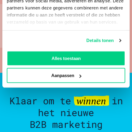
partners voor social media, adverteren en analyse. Deze
partners kunnen deze gegevens combineren met andere
Wij zorgen als
online marketing bureau
voor
informatie die u aan ze heeft verstrekt of die ze hebben
online groei. Benieuwd naar de
SEO
verzameld op basis van uw gebruik van hun services.
uitbesteden kosten
? Vraag een gratis consult
aan.
Details tonen
Alles toestaan
Aanpassen
Klaar om te
in
winnen
het nieuwe
B2B marketing