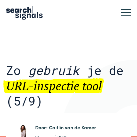
Logo Search Signals
Sluit
Zo
gebruik
je de
URL-inspectie tool
(5/9)
Door:
Caitlin van de Kamer