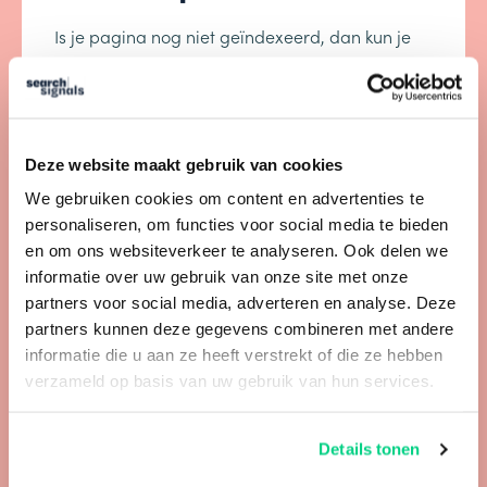
Is je pagina nog niet geïndexeerd, dan kun je
een indexatieverzoek indienen bij Google.
Binnen twee weken is de URL indexatie
uitgevoerd. Zo zorg je ervoor dat de pagina
Deze website maakt gebruik van cookies
sneller opgenomen wordt in de rankings.
We gebruiken cookies om content en advertenties te
personaliseren, om functies voor social media te bieden
Nadat de URL is geïndexeerd door Google, kun
en om ons websiteverkeer te analyseren. Ook delen we
je allerlei informatie vinden over deze URL.
informatie over uw gebruik van onze site met onze
partners voor social media, adverteren en analyse. Deze
Dekking URL-inspectie:
partners kunnen deze gegevens combineren met andere
informatie die u aan ze heeft verstrekt of die ze hebben
wat vertelt Google
verzameld op basis van uw gebruik van hun services.
hier?
Details tonen
In de bovenstaande afbeelding zie je het