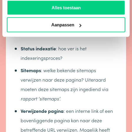
onderwerp
dekking
staan. Hier wordt niet
Alles toestaan
alleen de indexstatus van de URL
weergegeven, maar ook het proces. Wat kun je
Aanpassen
nog meer bij
dekking
tegenkomen?
Status indexatie
: hoe ver is het
indexeringsproces?
Sitemaps
: welke bekende sitemaps
verwijzen naar deze pagina? Uiteraard
moeten deze sitemaps zijn ingediend via
rapport ‘sitemaps’.
Verwijzende pagina
: een interne link of een
bovenliggende pagina kan naar deze
betreffende URL verwijzen. Mogelijk heeft